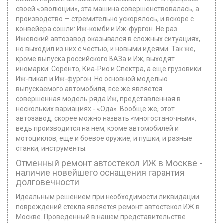
своей «эволюции», эта машина совершенствовалась, а
производство — стремительно ускорялось, и вскоре с
конвейера сошли: Иж-комби и Иж-фургон. Не раз
Ижевский автозавод оказывался в сложных ситуациях,
но выходил из них с честью, и новыми идеями. Так же,
кроме выпуска российского ВАЗа и Иж, выходят
иномарки: Соренто, Киа-Рио и Спектра, а еще грузовики:
Иж-пикап и Иж-фургон. Но основной моделью
выпускаемого автомобиля, все же является
совершенная модель ряда Иж, представленная в
нескольких вариациях - «Ода». Вообще же, этот
автозавод, скорее можно назвать «многостаночным»,
ведь производится на нем, кроме автомобилей и
мотоциклов, еще и боевое оружие, и пушки, и разные
станки, инструменты.
Отменный ремонт автостекoл ИЖ в Москве -
наличие новейшего оснащения гарантия
долговечности
Идеальным решением при необходимости ликвидации
повреждений стекла является ремонт автостекол ИЖ в
Москве. Проведенный в нашем представительстве