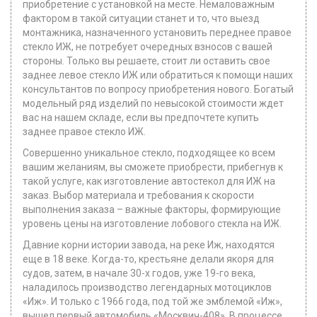
приобретение с установкой на месте. Немаловажным
фактором в такой ситуации станет и то, что выезд
монтажника, назначенного установить переднее правое
стекло ИЖ, не потребует очередных взносов с вашей
стороны. Только вы решаете, стоит ли оставить свое
заднее левое стекло ИЖ или обратиться к помощи наших
консультантов по вопросу приобретения нового. Богатый
модельный ряд изделий по невысокой стоимости ждет
вас на нашем складе, если вы предпочтете купить
заднее правое стекло ИЖ.
Совершенно уникальное стекло, подходящее ко всем
вашим желаниям, вы сможете приобрести, прибегнув к
такой услуге, как изготовление автостекoл для ИЖ на
заказ. Выбор материала и требования к скорости
выполнения заказа – важные факторы, формирующие
уровень цены на изготовление лобового стекла на ИЖ.
Давние корни истории завода, на реке Иж, находятся
еще в 18 веке. Когда-то, крестьяне делали якоря для
судов, затем, в начале 30-х годов, уже 19-го века,
наладилось производство легендарных мотоциклов
«Иж». И только с 1966 года, под той же эмблемой «Иж»,
вышел первый автомобиль «Москвич-408». В процессе