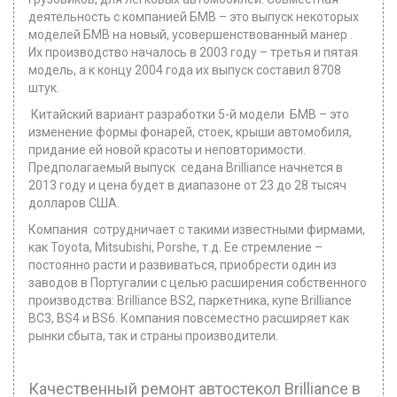
деятельность с компанией БМВ – это выпуск некоторых
моделей БМВ на новый, усовершенствованный манер .
Их производство началось в 2003 году – третья и пятая
модель, а к концу 2004 года их выпуск составил 8708
штук.
Китайский вариант разработки 5-й модели БМВ – это
изменение формы фонарей, стоек, крыши автомобиля,
придание ей новой красоты и неповторимости.
Предполагаемый выпуск седана Brilliance начнется в
2013 году и цена будет в диапазоне от 23 до 28 тысяч
долларов США.
Компания сотрудничает с такими известными фирмами,
как Toyota, Mitsubishi, Porshe, т.д. Ее стремление –
постоянно расти и развиваться, приобрести один из
заводов в Португалии с целью расширения собственного
производства: Brilliance BS2, паркетника, купе Brilliance
BC3, BS4 и BS6. Компания повсеместно расширяет как
рынки сбыта, так и страны производители.
Качественный ремонт автостекол Brilliance в