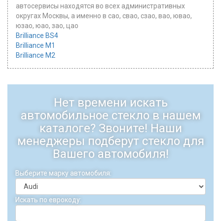
автосервисы находятся во всех административных
округах Москвы, а именно в сао, свао, сзао, вао, ювао,
юзао, юао, зао, цао
Brilliance BS4
Brilliance M1
Brilliance M2
Нет времени искать
автомобильное стекло в нашем
каталоге? Звоните! Наши
менеджеры подберут стекло для
Вашего автомобиля!
Выберите марку автомобиля:
Искать по еврокоду: