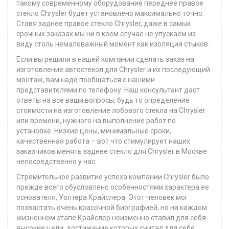
такому современному оборудование переднее правое
стекло Chrysler будет установлено максимально точно.
Ставя заднее правое стекло Chrysler, даже в самых
срочных заказах мы ни в коем случае не упускаем из
виду столь немаловажный момент как изоляция стыков.
Если вы решили в нашей компании сделать заказ на
изготовление автостекол для Chrysler и их последующий
монтаж, вам надо пообщаться с нашими
представителями по телефону. Наш консультант даст
ответы на все ваши вопросы, будь то определение
стоимости на изготовление лобового стекла на Chrysler
или времени, нужного на выполнение работ по
установке. Низкие цены, минимальные сроки,
качественная работа – вот что стимулирует наших
заказчиков менять заднее стекло для Chrysler в Москве
непосредственно у нас.
Стремительное развитие успеха компании Chrysler было
прежде всего обусловлено особенностями характера ее
основателя, Уолтера Крайслера. Этот человек мог
похвастать очень красочной биографией, но на каждом
жизненном этапе Крайслер неизменно ставил для себя
высокие цели, достижение которых считал для себя