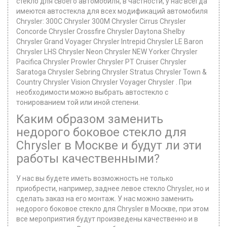
стекло для своего автомобиля, в частности, у нас всегда
имеются автостекла для всех модификаций автомобиля
Chrysler: 300C Chrysler 300M Chrysler Cirrus Chrysler
Concorde Chrysler Crossfire Chrysler Daytona Shelby
Chrysler Grand Voyager Chrysler Intrepid Chrysler LE Baron
Chrysler LHS Chrysler Neon Chrysler NEW Yorker Chrysler
Pacifica Chrysler Prowler Chrysler PT Cruiser Chrysler
Saratoga Chrysler Sebring Chrysler Stratus Chrysler Town &
Country Chrysler Vision Chrysler Voyager Chrysler . При
необходимости можно выбрать автостекло с
тонированием той или иной степени.
Каким образом заменить
недорого боковое стекло для
Chrysler в Москве и будут ли эти
работы качественными?
У нас вы будете иметь возможность не только
приобрести, например, заднее левое стекло Chrysler, но и
сделать заказ на его монтаж. У нас можно заменить
недорого боковое стекло для Chrysler в Москве, при этом
все мероприятия будут произведены качественно и в