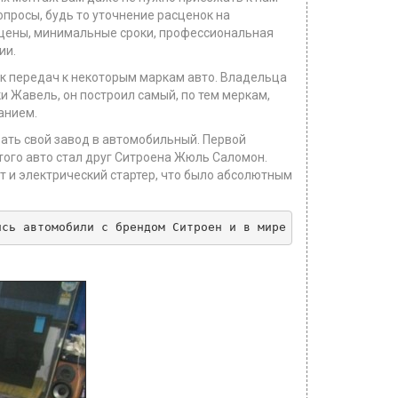
просы, будь то уточнение расценок на
е цены, минимальные сроки, профессиональная
ии.
бок передач к некоторым маркам авто. Владельца
 Жавель, он построил самый, по тем меркам,
анием.
ать свой завод в автомобильный. Первой
того авто стал друг Ситроена Жюль Саломон.
т и электрический стартер, что было абсолютным
ись автомобили с брендом Ситроен и в мире спорта. В чемп