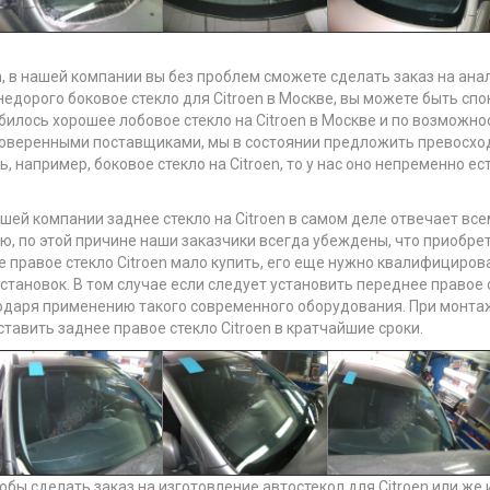
n, в нашей компании вы без проблем сможете сделать заказ на ана
недорого боковое стекло для Citroen в Москве, вы можете быть сп
билось хорошее лобовое стекло на Citroen в Москве и по возможно
роверенными поставщиками, мы в состоянии предложить превосходн
 например, боковое стекло на Citroen, то у нас оно непременно ес
шей компании заднее стекло на Citroen в самом деле отвечает вс
ию, по этой причине наши заказчики всегда убеждены, что приобре
ое правое стекло Citroen мало купить, его еще нужно квалифициро
становок. В том случае если следует установить переднее правое с
одаря применению такого современного оборудования. При монтаж
тавить заднее правое стекло Citroen в кратчайшие сроки.
обы сделать заказ на изготовление автостекол для Citroen или же