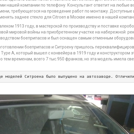
ями нашей компании по телефону. Консультант ответит на любые во
ремени, требующегося на проведение работ по монтажу. Доступны
менять заднее стекло для Citroen в Москве именно в нашей компан
алеком 1913 году, в мастерской по производству и поставке коро
рвой мировой войны на приобретенном участке на набережной реки
изводством боеприпасов и был оснащен самым отменным оборудов
зготовлении боеприпасов и Ситроену пришлось переквалифициров
ype A, который вышел с конвейера в 1919 году и конструктором э
 тем временам, всего 7 тыс.950 франков, но эта модель имела све
ще моделей Ситроена было выпущено на автозаводе. Отличил