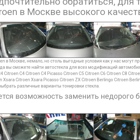
почтительно обратиться, для т
troen в Москве высокого качест
oen в Москве, немало, но столь выгодные условия как у нас могу
да вы сможете найти автостекла для всех модификаций автомобиля Ci
C4 Citroen C4 Citroen C4 Picasso Citroen C5 Citroen C6 Citroen C8 Citro
n Xsara Citroen Xsara Picasso Citroen ZX Citroen Berlingo Citroen Berl
 выбрать различные варианты тонировки стекла.
ется возможность заменить недорого бо