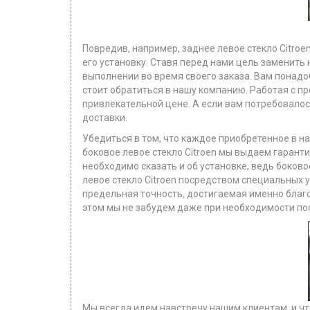
Повредив, например, заднее левое стекло Citroe
его установку. Ставя перед нами цель заменить 
выполнении во время своего заказа. Вам понадо
стоит обратиться в нашу компанию. Работая с п
привлекательной цене. А если вам потребовалось,
доставки.
Убедиться в том, что каждое приобретенное в на
боковое левое стекло Citroen мы выдаем гарант
необходимо сказать и об установке, ведь боков
левое стекло Citroen посредством специальных у
предельная точность, достигаемая именно благ
этом мы не забудем даже при необходимости пос
Мы всегда идем навстречу нашим клиентам, и чт