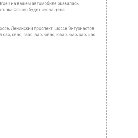
itroen на вашем автомобиле оказалась
очка Citroen будет снова цела.
ссе, Ленинский проспект, шоссе Энтузиастов
о, свао, сзао, вао, ювао, юзао, юао, зао, цао