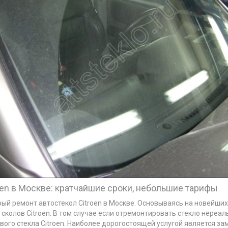
en в Москве: кратчайшие сроки, небольшие тарифы
ый ремонт автостекол Citroen в Москве. Основываясь на новейших
колов Citroen. В том случае если отремонтировать стекло нереа
о стекла Citroen. Наиболее дорогостоящей услугой является замена