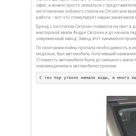
офис, а можно просто связаться с представител
изготовление лобового стекла на Citroen или в
работа – вот что стимулирует наших заказчиков 
Бренд с логотипом Ситроен появился на свет в д
мастерской звали Андре Ситроен и до начала пе
современный завод. Завод этот занимался про
По окончании войны пропала необходимость в и
моделью, был автомобиль получивший название T
Стоимость автомобиля была до смешного мала по
нововведением в автомобилестроении.
С тех пор утекло немало воды, и много е