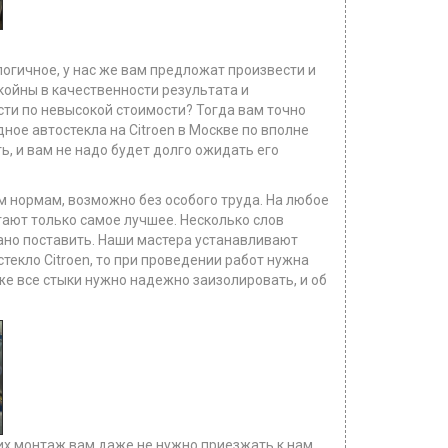
логичное, у нас же вам предложат произвести и
окойны в качественности результата и
сти по невысокой стоимости? Тогда вам точно
ое автостекла на Citroen в Москве по вполне
ть, и вам не надо будет долго ожидать его
ем нормам, возможно без особого труда. На любое
тают только самое лучшее. Несколько слов
вано поставить. Наши мастера устанавливают
текло Citroen, то при проведении работ нужна
е все стыки нужно надежно заизолировать, и об
 их монтаж вам даже не нужно приезжать к нам