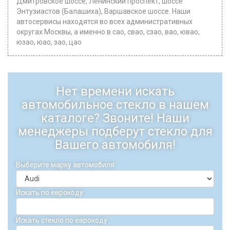
Дмитровское шоссе, Ленинский проспект, шоссе
Энтузиастов (Балашиха), Варшавское шоссе. Наши
автосервисы находятся во всех административных
округах Москвы, а именно в сао, свао, сзао, вао, ювао,
юзао, юао, зао, цао
Нет времени искать
автомобильное стекло в нашем
каталоге? Звоните! Наши
менеджеры подберут стекло для
Вашего автомобиля!
Выберите марку автомобиля:
Искать по еврокоду:
Искать стекло по еврокоду