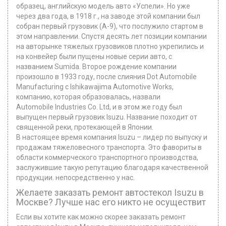
образец, английскую модель авто «Успели». Но уже
через два года, в 1918 г., на заводе этой компании был
собран первый грузовик (А-9), что послужило стартом в
этом направлении. Спустя десять лет позиции компании
на авторынке тяжелых грузовиков плотно укрепились и
на конвейер были пущены новые серии авто, с
названием Sumida. Второе рождение компании
произошло в 1933 году, после слияния Dot Automobile
Manufacturing с Ishikawajima Automotive Works,
компанию, которая образовалась, назвали
Automobile Industries Co. Ltd, и в этом же году был
выпущен первый грузовик Isuzu. Название походит от
священной реки, протекающей в Японии.
В настоящее время компания Isuzu – лидер по выпуску и
продажам тяжеловесного транспорта. Это фавориты в
области коммерческого транспортного производства,
заслужившие такую репутацию благодаря качественной
продукции. непосредственно у нас.
Желаете заказать ремонт автостекол Isuzu в
Москве? Лучше нас его никто не осуществит
Если вы хотите как можно скорее заказать ремонт