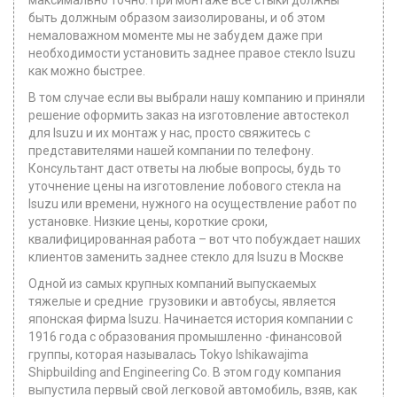
максимально точно. При монтаже все стыки должны
быть должным образом заизолированы, и об этом
немаловажном моменте мы не забудем даже при
необходимости установить заднее правое стекло Isuzu
как можно быстрее.
В том случае если вы выбрали нашу компанию и приняли
решение оформить заказ на изготовление автостекол
для Isuzu и их монтаж у нас, просто свяжитесь с
представителями нашей компании по телефону.
Консультант даст ответы на любые вопросы, будь то
уточнение цены на изготовление лобового стекла на
Isuzu или времени, нужного на осуществление работ по
установке. Низкие цены, короткие сроки,
квалифицированная работа – вот что побуждает наших
клиентов заменить заднее стекло для Isuzu в Москве
Одной из самых крупных компаний выпускаемых
тяжелые и средние грузовики и автобусы, является
японская фирма Isuzu. Начинается история компании с
1916 года с образования промышленно -финансовой
группы, которая называлась Tokyo Ishikawajima
Shipbuilding and Engineering Co. В этом году компания
выпустила первый свой легковой автомобиль, взяв, как