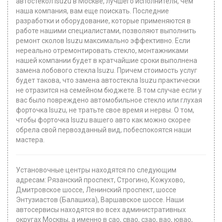
автостекол Isuzu в Москве, лучшего исполнителя, чем
наша компания, вам еще поискать. Последние
разработки и оборудование, которые применяются в
работе нашими специалистами, позволяют выполнить
ремонт сколов Isuzu максимально эффективно. Если
нереально отремонтировать стекло, монтажниками
нашей компании будет в кратчайшие сроки выполнена
замена лобового стекла Isuzu. Причем стоимость услуг
будет такова, что замена автостекла Isuzu практически
не отразится на семейном бюджете. В том случае если у
вас было повреждено автомобильное стекло или глухая
форточка Isuzu, не тратьте свое время и нервы. О том,
чтобы форточка Isuzu вашего авто как можно скорее
обрела свой первозданный вид, побеспокоятся наши
мастера.
Установочные центры находятся по следующим
адресам: Рязанский проспект, Строгино, Кожухово,
Дмитровское шоссе, Ленинский проспект, шоссе
Энтузиастов (Балашиха), Варшавское шоссе. Наши
автосервисы находятся во всех административных
округах Москвы, а именно в сао, свао, сзао, вао, ювао,