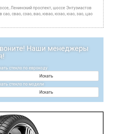
ссе, Ленинский проспект, шоссе Энтузиастов
о, свао, сзао, вао, ювао, юзао, юао, зао, цао
 Звоните! Наши менеджеры
я!
кать стекло по еврокоду
Искать
кать стекло по модели
Искать