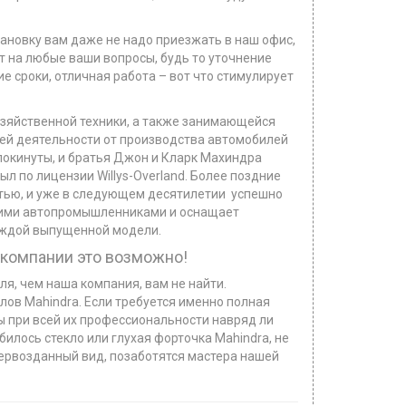
тановку вам даже не надо приезжать в наш офис,
т на любые ваши вопросы, будь то уточнение
е сроки, отличная работа – вот что стимулирует
зяйственной техники, а также занимающейся
оей деятельности от производства автомобилей
покинуты, и братья Джон и Кларк Махиндра
ыл по лицензии Willys-Overland. Более поздние
стью, и уже в следующем десятилетии успешно
ущими автопромышленниками и оснащает
каждой выпущенной модели.
 компании это возможно!
ля, чем наша компания, вам не найти.
ов Mahindra. Если требуется именно полная
ы при всей их профессиональности навряд ли
билось стекло или глухая форточка Mahindra, не
первозданный вид, позаботятся мастера нашей