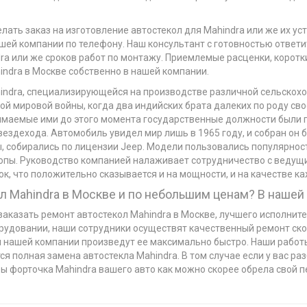
лать заказ на изготовление автостекол для Mahindra или же их ус
шей компании по телефону. Наш консультант с готовностью ответи
ra или же сроков работ по монтажу. Приемлемые расценки, коротки
indra в Москве собственно в нашей компании.
ndra, специализирующейся на производстве различной сельскохо
ой мировой войны, когда два индийских брата далеких по роду св
нимаемые ими до этого момента государственные должности были 
вездехода. Автомобиль увидел мир лишь в 1965 году, и собран он б
, собирались по лицензии Jeep. Модели пользовались популярно
вропы. Руководство компанией налаживает сотрудничество с вед
к, что положительно сказывается и на мощности, и на качестве 
 Mahindra в Москве и по небольшим ценам? В нашей
заказать ремонт автостекол Mahindra в Москве, лучшего исполните
рудовании, наши сотрудники осуществят качественный ремонт скол
и нашей компании произведут ее максимально быстро. Наши работ
я полная замена автостекла Mahindra. В том случае если у вас раз
обы форточка Mahindra вашего авто как можно скорее обрела свой 