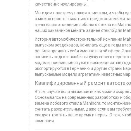
качественно изолированы.
Мы идем навстречу нашим клиентам, и чтобы сде
а можно просто связаться с представителями на
цены на изготовление лобового стекла на Mahind
наших заказчиков менять заднее стекло для Mah
История автомобилестроительной компании Mahi
выпуском вездеходов, началась еще в годы втор
решили проявить себя именно в этой сфере. За
занялись подготовкой к выпуску своего первого 
модели, появившиеся уже в восьмидесятые годы
экспортируются в Германию и другие страны Е
выпускаемые модели агрегатами известных маро
Квалифицированный ремонт автостекол
В том случае если вы желаете как можно скорее 
Основываясь на современных разработках и обо
замена лобового стекла Mahindra, то монтажник
считать разорительными, даже если вам требуетс
следует тратить ваше время и нервы. О том, чт
компании.