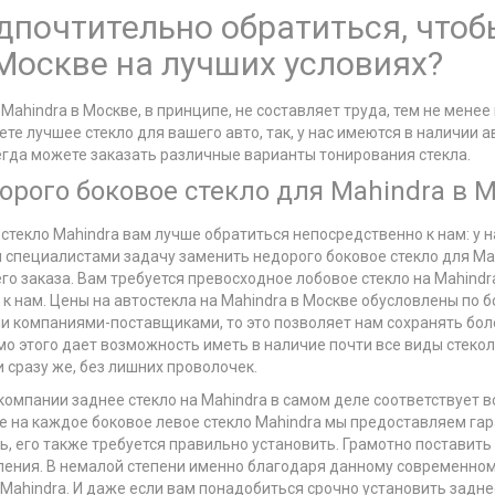
почтительно обратиться, чтоб
 Москве на лучших условиях?
 Mahindra в Москве, в принципе, не составляет труда, тем не ме
ете лучшее стекло для вашего авто, так, у нас имеются в наличии
всегда можете заказать различные варианты тонирования стекла.
орого боковое стекло для Mahindra в
текло Mahindra вам лучше обратиться непосредственно к нам: у н
ми специалистами задачу заменить недорого боковое стекло для Ma
его заказа. Вам требуется превосходное лобовое стекло на Mahind
к нам. Цены на автостекла на Mahindra в Москве обусловлены по б
и компаниями-поставщиками, то это позволяет нам сохранять бол
 этого дает возможность иметь в наличие почти все виды стекол
 сразу же, без лишних проволочек.
 компании заднее стекло на Mahindra в самом деле соответствует
не на каждое боковое левое стекло Mahindra мы предоставляем гар
ь, его также требуется правильно установить. Грамотно поставить
ления. В немалой степени именно благодаря данному современно
Mahindra. И даже если вам понадобиться срочно установить заднее