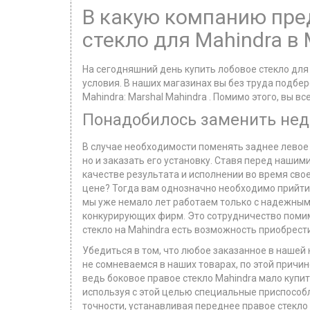
В какую компанию пред
стекло для Mahindra в
На сегодняшний день купить лобовое стекло для
условия. В наших магазинах вы без труда подбер
Mahindra: Marshal Mahindra . Помимо этого, вы 
Понадобилось заменить нед
В случае необходимости поменять заднее левое с
но и заказать его установку. Ставя перед наши
качестве результата и исполнении во время сво
цене? Тогда вам однозначно необходимо прийти 
мы уже немало лет работаем только с надежным
конкурирующих фирм. Это сотрудничество помимо
стекло на Mahindra есть возможность приобрести
Убедиться в том, что любое заказанное в нашей
не сомневаемся в наших товарах, по этой причи
ведь боковое правое стекло Mahindra мало купит
используя с этой целью специальные приспособ
точности, устанавливая переднее правое стекло 