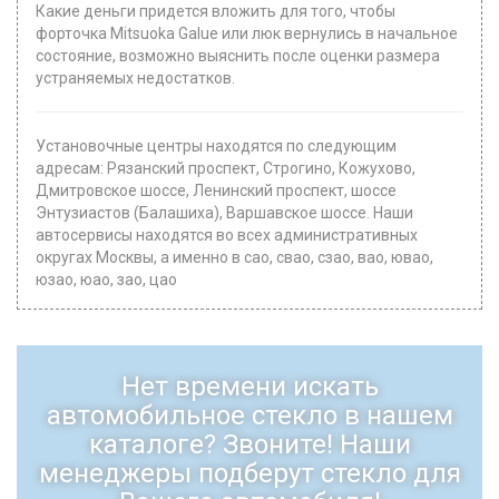
Какие деньги придется вложить для того, чтобы
форточка Mitsuoka Galue или люк вернулись в начальное
состояние, возможно выяснить после оценки размера
устраняемых недостатков.
Установочные центры находятся по следующим
адресам: Рязанский проспект, Строгино, Кожухово,
Дмитровское шоссе, Ленинский проспект, шоссе
Энтузиастов (Балашиха), Варшавское шоссе. Наши
автосервисы находятся во всех административных
округах Москвы, а именно в сао, свао, сзао, вао, ювао,
юзао, юао, зао, цао
Нет времени искать
автомобильное стекло в нашем
каталоге? Звоните! Наши
менеджеры подберут стекло для