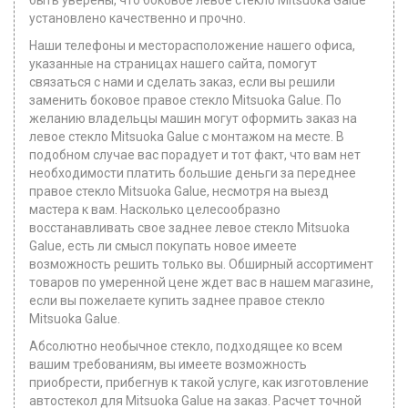
быть уверены, что боковое левое стекло Mitsuoka Galue
установлено качественно и прочно.
Наши телефоны и месторасположение нашего офиса,
указанные на страницах нашего сайта, помогут
связаться с нами и сделать заказ, если вы решили
заменить боковое правое стекло Mitsuoka Galue. По
желанию владельцы машин могут оформить заказ на
левое стекло Mitsuoka Galue с монтажом на месте. В
подобном случае вас порадует и тот факт, что вам нет
необходимости платить большие деньги за переднее
правое стекло Mitsuoka Galue, несмотря на выезд
мастера к вам. Насколько целесообразно
восстанавливать свое заднее левое стекло Mitsuoka
Galue, есть ли смысл покупать новое имеете
возможность решить только вы. Обширный ассортимент
товаров по умеренной цене ждет вас в нашем магазине,
если вы пожелаете купить заднее правое стекло
Mitsuoka Galue.
Абсолютно необычное стекло, подходящее ко всем
вашим требованиям, вы имеете возможность
приобрести, прибегнув к такой услуге, как изготовление
автостекoл для Mitsuoka Galue на заказ. Расчет точной