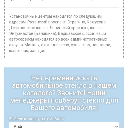
Установочные центры находятся по следующим
адресам: Рязанский проспект, Строгино, Кожухово,
Дмитровское шоссе, Ленинский проспект, шоссе
Энтузиастов (Балашиха), Варшавское шоссе. Наши
автосервисы находятся во всех административных
округах Москвы, а именно в сао, свао, сзао, вао, ювао,
юзао, юао, зао, цао
Нет времени искать
автомобильное стекло в нашем
каталоге? Звоните! Наши
менеджеры подберут стекло для
Вашего автомобиля!
Выберите марку автомобиля: