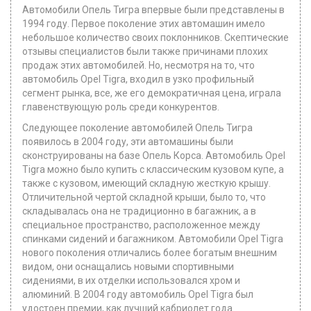
Автомобили Опель Тигра впервые были представлены в
1994 году. Первое поколение этих автомашин имело
небольшое количество своих поклонников. Скептические
отзывы специалистов были также причинами плохих
продаж этих автомобилей. Но, несмотря на то, что
автомобиль Opel Tigra, входил в узко профильный
сегмент рынка, все, же его демократичная цена, играла
главенствующую роль среди конкурентов.
Следующее поколение автомобилей Опель Тигра
появилось в 2004 году, эти автомашины были
сконструированы на базе Опель Корса. Автомобиль Opel
Tigra можно было купить с классическим кузовом купе, а
также с кузовом, имеющий складную жесткую крышу.
Отличительной чертой складной крыши, было то, что
складывалась она не традиционно в багажник, а в
специальное пространство, расположенное между
спинками сидений и багажником. Автомобили Opel Tigra
нового поколения отличались более богатым внешним
видом, они оснащались новыми спортивными
сидениями, в их отделки использовался хром и
алюминий. В 2004 году автомобиль Opel Tigra был
удостоен премии, как лучший кабриолет года.