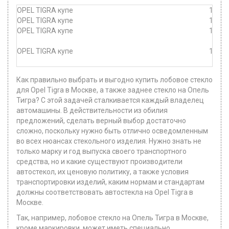
OPEL TIGRA купе
1994-
OPEL TIGRA купе
1994-
OPEL TIGRA купе
1994-
OPEL TIGRA купе
1994-
Как правильно выбрать и выгодно купить лобовое стекло
для Opel Tigra в Москве, а также заднее стекло на Опель
Тигра? С этой задачей сталкивается каждый владелец
автомашины. В действительности из обилия
предложений, сделать верный выбор достаточно
сложно, поскольку нужно быть отлично осведомленным
во всех нюансах стекольного изделия. Нужно знать не
только марку и год выпуска своего транспортного
средства, но и какие существуют производители
автостекол, их ценовую политику, а также условия
транспортировки изделий, каким нормам и стандартам
должны соответствовать автостекла на Opel Tigra в
Москве.
Так, например, лобовое стекло на Опель Тигра в Москве,
кроме маркировки, может иметь специально