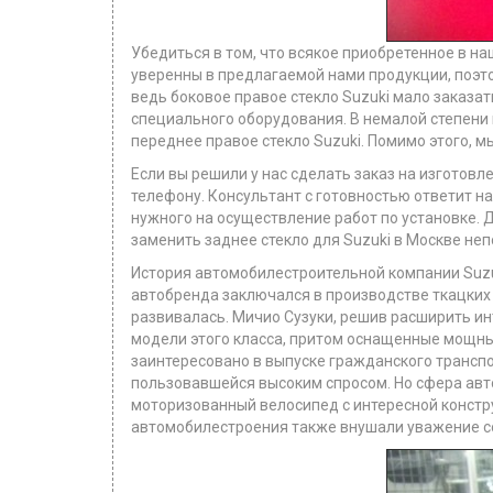
Убедиться в том, что всякое приобретенное в на
уверенны в предлагаемой нами продукции, поэто
ведь боковое правое стекло Suzuki мало заказа
специального оборудования. В немалой степени
переднее правое стекло Suzuki. Помимо этого, м
Если вы решили у нас сделать заказ на изготов
телефону. Консультант с готовностью ответит на
нужного на осуществление работ по установке. 
заменить заднее стекло для Suzuki в Москве неп
История автомобилестроительной компании Suzuk
автобренда заключался в производстве ткацких
развивалась. Мичио Сузуки, решив расширить и
модели этого класса, притом оснащенные мощны
заинтересовано в выпуске гражданского транспо
пользовавшейся высоким спросом. Но сфера авт
моторизованный велосипед с интересной констру
автомобилестроения также внушали уважение с