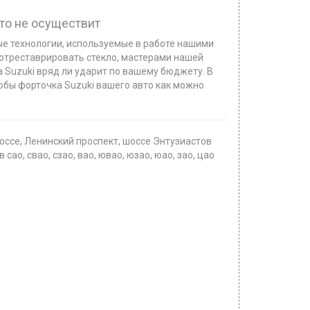
кто не осуществит
ые технологии, используемые в работе нашими
 отреставрировать стекло, мастерами нашей
а Suzuki вряд ли ударит по вашему бюджету. В
чтобы форточка Suzuki вашего авто как можно
ссе, Ленинский проспект, шоссе Энтузиастов
о, свао, сзао, вао, ювао, юзао, юао, зао, цао