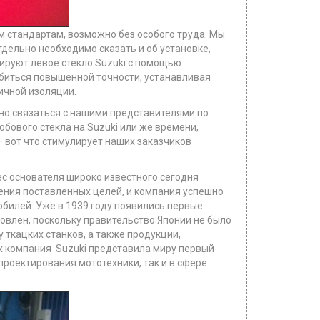
ем стандартам, возможно без особого труда. Мы
тдельно необходимо сказать и об установке,
тируют левое стекло Suzuki с помощью
обиться повышенной точности, устанавливая
личной изоляции.
ьно связаться с нашими представителями по
бового стекла на Suzuki или же времени,
 вот что стимулирует наших заказчиков
ес основателя широко известного сегодня
ения поставленных целей, и компания успешно
билей. Уже в 1939 году появились первые
влен, поскольку правительство Японии не было
 ткацких станков, а также продукции,
х компания Suzuki представила миру первый
роектирования мототехники, так и в сфере