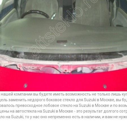
в нашей компании вы будете иметь возможность не только лишь куп
ель заменить недорого боковое стекло для Suzuki в Москве, вы бу
овалось превосходное лобовое стекло на Suzuki в Москве и по во
цены на автостекла на Suzuki в Москве - это результат долгого с
ло на Suzuki, то у нас оно непременно есть в наличии, и вам не ну