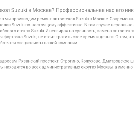
екол Suzuki в Москве? Профессиональнее нас его ни
ол мы производим ремонт автостекол Suzuki в Москве. Современн
колов Suzuki по-настоящему эффективно. В том случае нереально
ового стекла Suzuki. И невзирая на срочность, замена автостекл
ая форточка Suzuki, не стоит тратить свое время и деньги. О том, 
аботятся специалисты нашей компании.
дресам: Рязанский проспект, Строгино, Кожухово, Дмитровское шо
находятся во всех административных округах Москвы, а именно в са