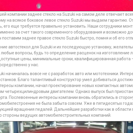
шей компании заднее стекло на Suzuki на самом деле отвечает вс
му на всякое боковое левое стекло Suzuki мы выдаем гарантию. О
ть, его еще требуется правильно установить. Наши сотрудники мон
 именно за счет такого современного оборудования и возможно д
ы поставим заднее правое стекло Suzuki быстро, помня и об его от
ление автостекол для Suzuki и их последующую установку, желател
 любые вопросы, будь то определение расценок на изготовление ло
Доступные цены, минимальные сроки, квалифицированная работа –
осредственно у нас.
i начиналась вовсе не с разработок авто или мототехники. Интер
 станков. Благо талантливый конструктор умел добиваться достиж
нтересы компании, начал проектирование новых компактных автомо
м четырехцилиндровым двигателем. Однако выпуск был приостано
рта. Послевоенные интересы компании вновь обратились в сторону
омобилестроения не была забыта совсем. Уже в пятидесятых года
кцией вращения педалей. Дальнейшие разработки как в области п
о стороны ведущих автомобилестроительных компаний.