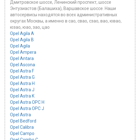
Дмитровское шоссе, Ленинский проспект, шоссе
Энтузиастов (Балашиха), Варшавское шоссе. Наши
автосервисы находятся во всех административных
округах Москвы, а именно в сао, свао, сзао, вао, ювао,
юзао, юао, зао, цао
Opel Agila A
Opel Agila B
Opel Agila
Opel Ampera
Opel Antara
Opel Ascona
Opel Astra F
Opel Astra G
Opel Astra H
Opel Astra J
Opel Astra K
Opel Astra OPC H
Opel Astra OPC J
Opel Astra
Opel Bedford
Opel Calibra
Opel Campo
Opel Combo C