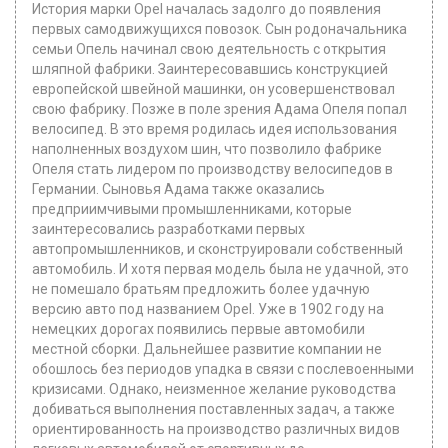
История марки Opel началась задолго до появления
первых самодвижущихся повозок. Сын родоначальника
семьи Опель начинал свою деятельность с открытия
шляпной фабрики. Заинтересовавшись конструкцией
европейской швейной машинки, он усовершенствовал
свою фабрику. Позже в поле зрения Адама Опеля попал
велосипед. В это время родилась идея использования
наполненных воздухом шин, что позволило фабрике
Опеля стать лидером по производству велосипедов в
Германии. Сыновья Адама также оказались
предприимчивыми промышленниками, которые
заинтересовались разработками первых
автопромышленников, и сконструировали собственный
автомобиль. И хотя первая модель была не удачной, это
не помешало братьям предложить более удачную
версию авто под названием Opel. Уже в 1902 году на
немецких дорогах появились первые автомобили
местной сборки. Дальнейшее развитие компании не
обошлось без периодов упадка в связи с послевоенными
кризисами. Однако, неизменное желание руководства
добиваться выполнения поставленных задач, а также
ориентированность на производство различных видов